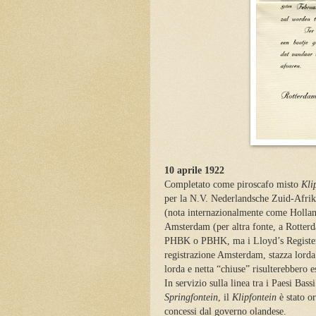
10 aprile 1922
Completato come piroscafo misto
Kli
per la N.V. Nederlandsche Zuid-Afri
(nota internazionalmente come Hollan
Amsterdam (per altra fonte, a Rotter
PHBK o PBHK, ma i Lloyd’s Register a
registrazione Amsterdam, stazza lorda 
lorda e netta “chiuse” risulterebbero e
In servizio sulla linea tra i Paesi Bas
Springfontein
, il
Klipfontein
è stato o
concessi dal governo olandese.