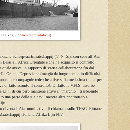
D. Pilkes, via
www.marhisdata.nl
)
ndsche Scheepvaartmaatschappij (V. N. S.), con sede all’Aia,
esi Bassi e l’Africa Orientale e che ha acquisito il controllo
 quale aveva un rapporto di stretta collaborazione fin dal
della Grande Depressione (ma già da lungo tempo in difficoltà
conomiche compagnie tedesche attive sulla medesima tratta: per
a di fatto assunto il controllo). Di fatto la V.N.S. assorbe
Lijn, di cui però mantiene attivo il “marchio”, trasferendo
nto una parte delle sue navi, mentre altre continuano a
ijn.
in
diventa l’Aia, nominativo di chiamata radio TFKC. Rimane
 Maatschappij Holland-Afrika Lijn N.V.