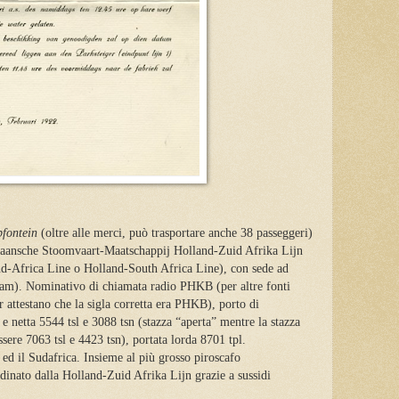
pfontein
(oltre alle merci, può trasportare anche 38 passeggeri)
kaansche Stoomvaart-Maatschappij Holland-Zuid Afrika Lijn
d-Africa Line o Holland-South Africa Line), con sede ad
dam). Nominativo di chiamata radio PHKB (per altre fonti
ttestano che la sigla corretta era PHKB), porto di
e netta 5544 tsl e 3088 tsn (stazza “aperta” mentre la stazza
ssere 7063 tsl e 4423 tsn), portata lorda 8701 tpl.
si ed il Sudafrica. Insieme al più grosso piroscafo
rdinato dalla Holland-Zuid Afrika Lijn grazie a sussidi