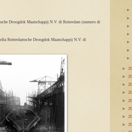
amsche Droogdok Maatschappij N.V. di Rotterdam (numero di
 della Rotterdamsche Droogdok Maatschappij N.V. di
►
2
►
2
►
2
►
2
►
2
►
2
►
2
►
2