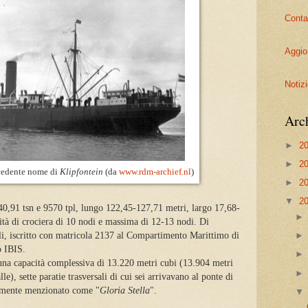
Contat
Aggio
Notiz
Arc
►
2
►
2
ecedente nome di
Klipfontein
(da
www.rdm-archief.nl
)
►
2
▼
2
940,91 tsn e 9570 tpl, lungo 122,45-127,71 metri, largo 17,68-
ità di crociera di 10 nodi e massima di 12-13 nodi. Di
oli, iscritto con matricola 2137 al Compartimento Marittimo di
o IBIS.
 una capacità complessiva di 13.220 metri cubi (13.904 metri
le), sette paratie trasversali di cui sei arrivavano al ponte di
eamente menzionato come "
Gloria Stella
".