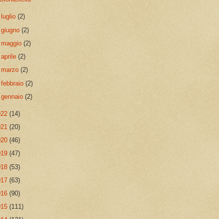
►
luglio
(2)
►
giugno
(2)
►
maggio
(2)
►
aprile
(2)
►
marzo
(2)
►
febbraio
(2)
►
gennaio
(2)
022
(14)
021
(20)
020
(46)
019
(47)
018
(53)
017
(63)
016
(90)
015
(111)