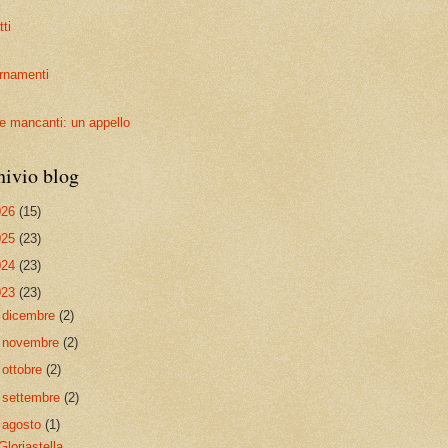
ti
rnamenti
ie mancanti: un appello
hivio blog
026
(15)
025
(23)
024
(23)
023
(23)
►
dicembre
(2)
►
novembre
(2)
►
ottobre
(2)
►
settembre
(2)
▼
agosto
(1)
Gloriastella