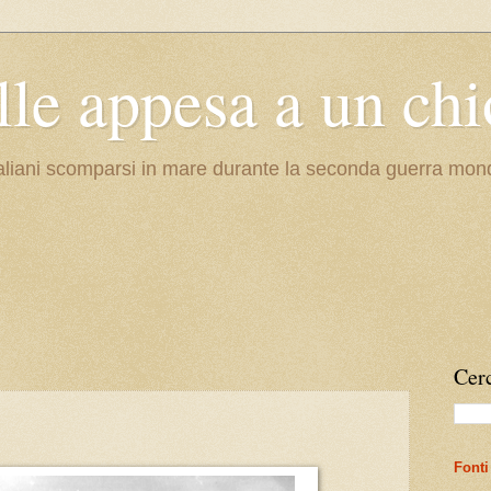
lle appesa a un ch
li italiani scomparsi in mare durante la seconda guerra mon
Cerc
Fonti