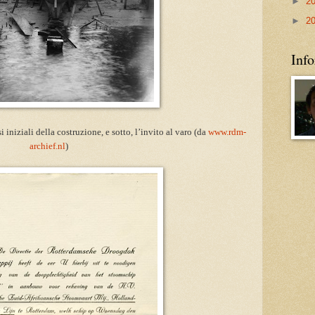
►
2
►
2
Info
i iniziali della costruzione, e sotto, l’invito al varo (da
www.rdm-
archief.nl
)