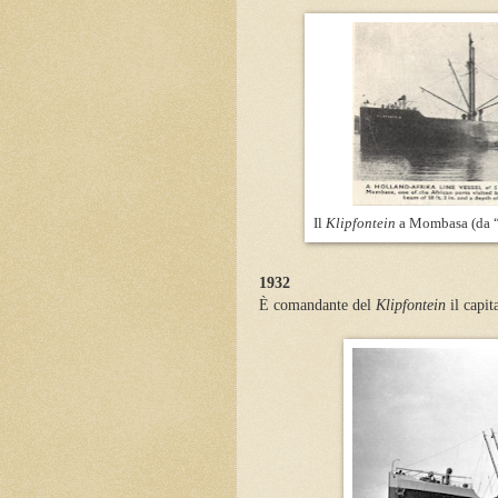
Il
Klipfontein
a Mombasa (da “
1932
È comandante del
Klipfontein
il capit