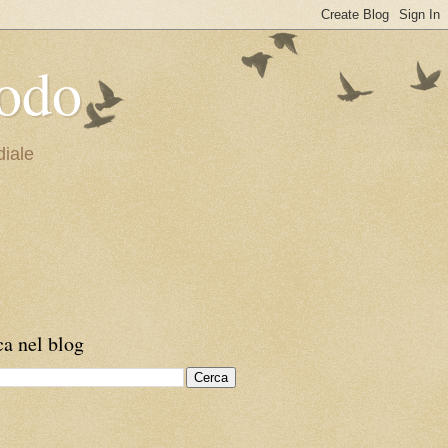
iodo
diale
a nel blog